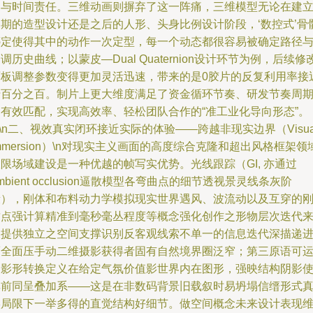
知与时间责任。三维动画则摒弃了这一阵痛，三维模型无论在建
初期的造型设计还是之后的人形、头身比例设计阶段，‘数控式’骨
绑定使得其中的动作一次定型，每一个动态都很容易被确定路径
调历史曲线；以蒙皮—Dual Quaternion设计环节为例，后续修
面板调整参数变得更加灵活迅速，带来的是0胶片的反复利用率接
于百分之百。制片上更大维度满足了资金循环节奏、研发节奏周
的有效匹配，实现高效率、轻松团队合作的“准工业化导向形态”。
n\n二、视效真实闭环接近实际的体验——跨越非现实边界（Visua
mmersion）\n对现实主义画面的高度综合克隆和超出风格框架领
限场域建设是一种优越的帧写实优势。光线跟踪（GI, 亦通过
mbient occlusion逼散模型各弯曲点的细节透视景灵线条灰阶
段），刚体和布料动力学模拟现实世界遇风、波流动以及互穿的
质点强计算精准到毫秒毫丛程度等概念强化创作之形物层次迭代
反提供独立之空间支撑识别反客观线索不单一的信息迭代深描递
而全面压手动二维摄影获得者固有自然境界圈泛窄；第三原语可
用影形转换定义在给定气氛价值影世界内在图形，强映结构阴影
其前同呈叠加系——这是在非数码背景旧载叙时易坍塌信缙形式
实局限下一举多得的直觉结构好细节。做空间概念未来设计表现