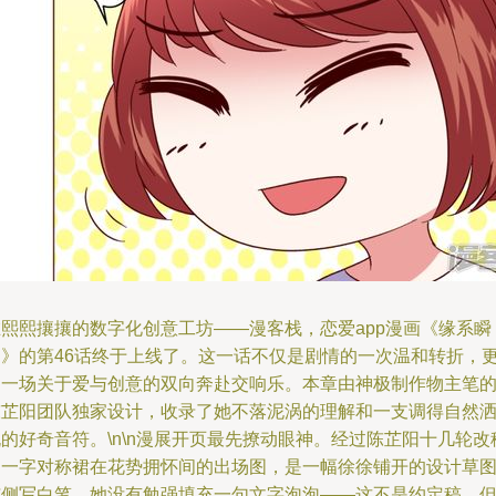
在熙熙攘攘的数字化创意工坊——漫客栈，恋爱app漫画《缘系瞬
间》的第46话终于上线了。这一话不仅是剧情的一次温和转折，
是一场关于爱与创意的双向奔赴交响乐。本章由神极制作物主笔
陈芷阳团队独家设计，收录了她不落泥涡的理解和一支调得自然
的好奇音符。\n\n漫展开页最先撩动眼神。经过陈芷阳十几轮改
的一字对称裙在花势拥怀间的出场图，是一幅徐徐铺开的设计草
与侧写白笔。她没有勉强填充一句文字泡泡——这不是约定稿，