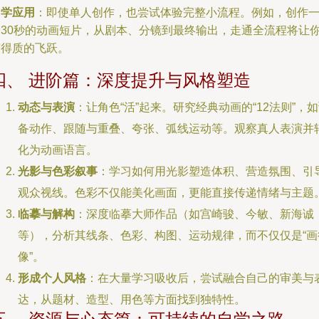
自学应用
：即使单人创作，也尝试体验完整小流程。例如，创作
个30秒的动画短片，从剧本、分镜到最终输出，走通全流程将让
获得质的飞跃。
四、 进阶篇：深度提升与风格塑造
动态与表演
：让角色“活”起来。研究经典动画的“12法则”，
备动作、跟随与重叠、夸张、弧线运动等。观察真人表演并
化为动画语言。
光影与色彩叙事
：学习如何用光影塑造体积、营造氛围、引
观众视线。色彩不仅能美化画面，更能直接传递情绪与主题
临摹与解构
：深度临摹大师作品（如宫崎骏、今敏、新海诚
等），分析其线条、色彩、构图、运动规律，而不仅仅是“画
像”。
形成个人风格
：在大量学习吸收后，尝试融合自己的审美与
达，从题材、造型、用色等方面找到独特性。