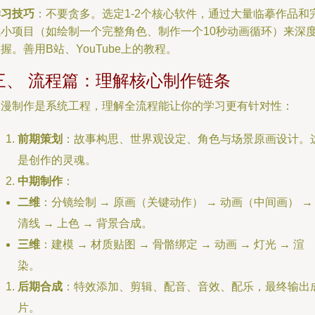
学习技巧
：不要贪多。选定1-2个核心软件，通过大量临摹作品和
成小项目（如绘制一个完整角色、制作一个10秒动画循环）来深
握。善用B站、YouTube上的教程。
三、 流程篇：理解核心制作链条
动漫制作是系统工程，理解全流程能让你的学习更有针对性：
前期策划
：故事构思、世界观设定、角色与场景原画设计。
是创作的灵魂。
中期制作
：
二维
：分镜绘制 → 原画（关键动作） → 动画（中间画） →
清线 → 上色 → 背景合成。
三维
：建模 → 材质贴图 → 骨骼绑定 → 动画 → 灯光 → 渲
染。
后期合成
：特效添加、剪辑、配音、音效、配乐，最终输出
片。