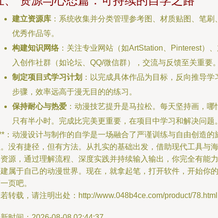
五、 资源与心态篇：可持续的自学之路
建立资源库
：系统收集并分类管理参考图、材质贴图、笔刷
优秀作品等。
构建知识网络
：关注专业网站（如ArtStation、Pinterest）
入创作社群（如论坛、QQ/微信群），交流与反馈至关重要
制定项目式学习计划
：以完成具体作品为目标，反向推导学
步骤，效率远高于漫无目的的练习。
保持耐心与热爱
：动漫技艺提升是马拉松。每天坚持画，哪
只有半小时。完成比完美更重要，在项目中学习和解决问题
***：动漫设计与制作的自学是一场融合了严谨训练与自由创造的
程。没有捷径，但有方法。从扎实的基础出发，借助现代工具与
量资源，通过理解流程、深度实践并持续输入输出，你完全有能
构建属于自己的动漫世界。现在，就拿起笔，打开软件，开始你
第一页吧。
若转载，请注明出处：http://www.048b4ce.com/product/78.html
新时间：2026-08-08 02:44:37