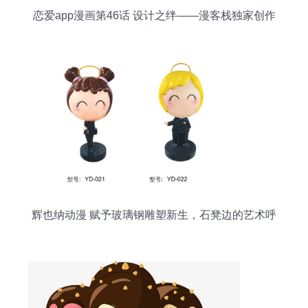
恋爱app漫画第46话 设计之绊——漫客栈独家创作
幕后
辉也纳动漫 赋予玻璃钢雕塑新生，石凳边的艺术呼
吸